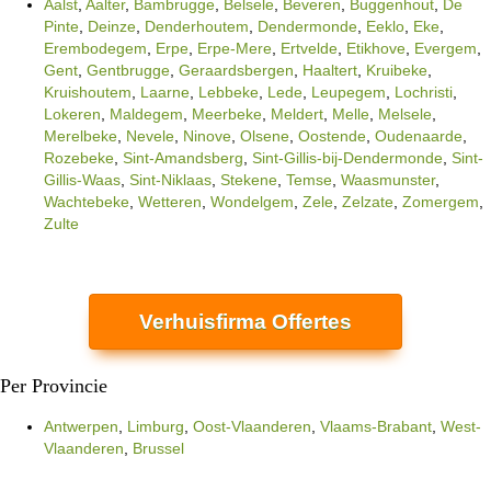
Aalst
,
Aalter
,
Bambrugge
,
Belsele
,
Beveren
,
Buggenhout
,
De
Pinte
,
Deinze
,
Denderhoutem
,
Dendermonde
,
Eeklo
,
Eke
,
Erembodegem
,
Erpe
,
Erpe-Mere
,
Ertvelde
,
Etikhove
,
Evergem
,
Gent
,
Gentbrugge
,
Geraardsbergen
,
Haaltert
,
Kruibeke
,
Kruishoutem
,
Laarne
,
Lebbeke
,
Lede
,
Leupegem
,
Lochristi
,
Lokeren
,
Maldegem
,
Meerbeke
,
Meldert
,
Melle
,
Melsele
,
Merelbeke
,
Nevele
,
Ninove
,
Olsene
,
Oostende
,
Oudenaarde
,
Rozebeke
,
Sint-Amandsberg
,
Sint-Gillis-bij-Dendermonde
,
Sint-
Gillis-Waas
,
Sint-Niklaas
,
Stekene
,
Temse
,
Waasmunster
,
Wachtebeke
,
Wetteren
,
Wondelgem
,
Zele
,
Zelzate
,
Zomergem
,
Zulte
Verhuisfirma Offertes
Per Provincie
Antwerpen
,
Limburg
,
Oost-Vlaanderen
,
Vlaams-Brabant
,
West-
Vlaanderen
,
Brussel